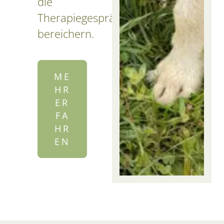
die
Therapiegespräche
bereichern.
ME
HR
ER
FA
HR
EN