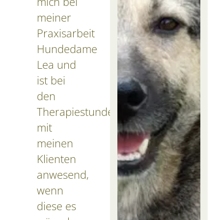
mich bei
meiner
Praxisarbeit
Hundedame
Lea und
ist bei
den
Therapiestunden
mit
meinen
Klienten
anwesend,
wenn
diese es